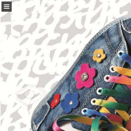
mueblessanfrancisco.es
Vista previa de páginas
Descargar PDF
Informe de publicación
Desarrollado por Publitas