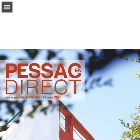
pessac.fr
Aperçu des pages
Télécharger le PDF
Voir la politique de confidentialité
Publication du rapport
Propulsé par Publitas