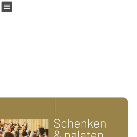
phion.nl
Pagina overzicht
Download PDF
Publicatie rapporteren
Mogelijk gemaakt door Publitas