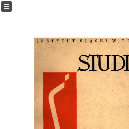
Przegląd strony
Publikacja raportu
Turn your PDFs into beautiful, online publications
for free.