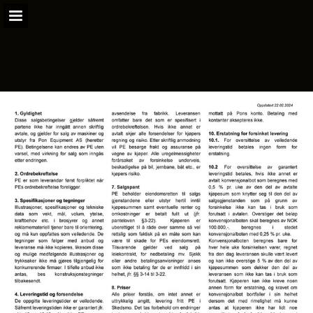
zeppelin-cat.no
Sideoversikten
Last ned PDF
Søk
Se personvernregler
Rapporter publikasjon