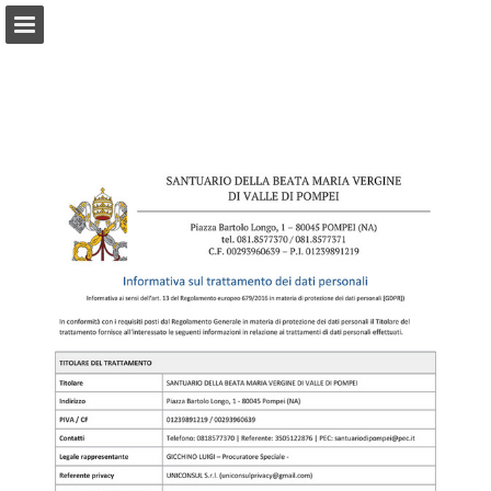
santuario.it
Panoramica pagine
Scarica il PDF
Cerca
Segnala la pubblicazione