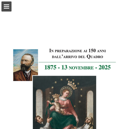
santuario.it
Panoramica pagine
Scarica il PDF
Cerca
Segnala la pubblicazione