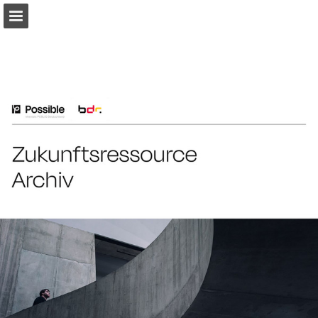
Seitenübersicht
PDF herunterladen
Publikation melden
Bereitgestellt von Publitas