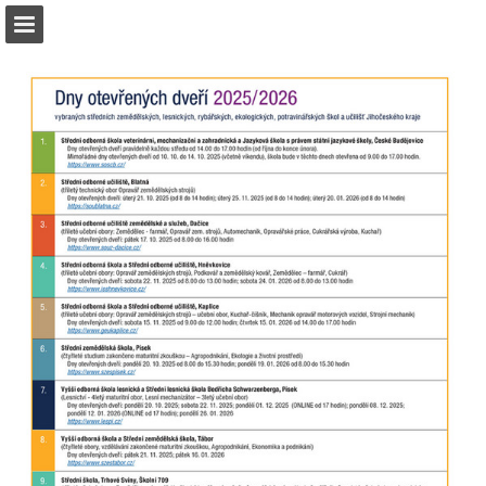
Náhled stránky
Stáhnout PDF
Zpráva Publikace