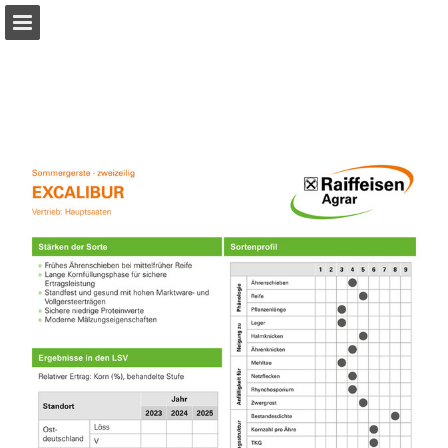
raiwa.net
Seitenübersicht
PDF herunterladen
Suchen
Publikation melden