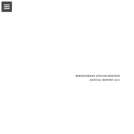
Sidöversikt
Ladda ner PDF
Sök
Rapportera publicering