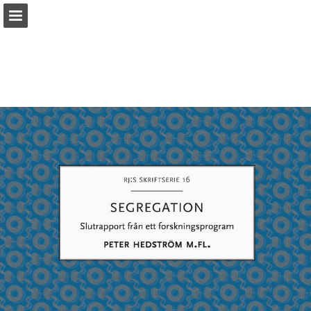
Sidöversikt
Ladda ner PDF
Sök
Rapportera publicering