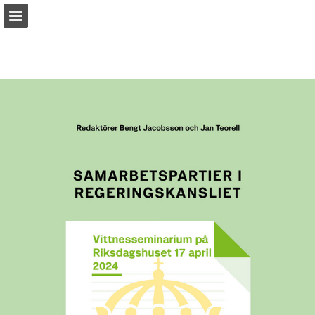
Sidöversikt
Ladda ner PDF
Sök
Rapportera publicering