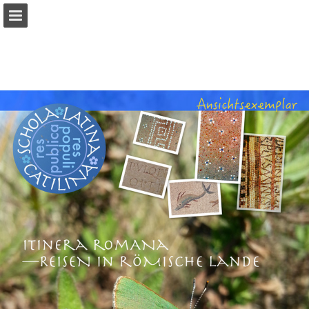
Seitenübersicht
PDF herunterladen
Publikation melden
Bereitgestellt von Publitas