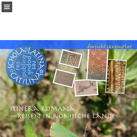
Seitenübersicht
PDF herunterladen
Publikation melden
Bereitgestellt von Publitas