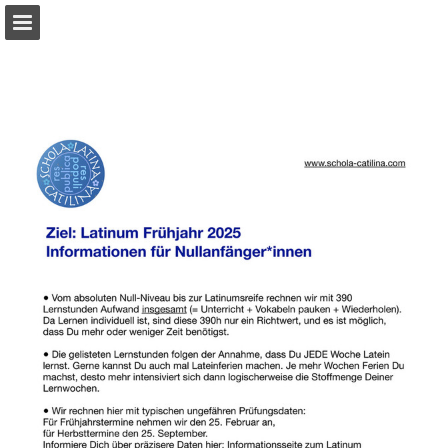
Seitenübersicht
PDF herunterladen
Publikation melden
Bereitgestellt von Publitas