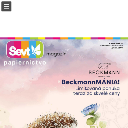
sevt.sk
Náhľad stránky
Stiahnuť PDF
Vyhľadávať
Správa Publikácia