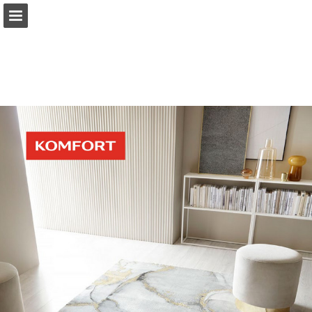
komfort.pl
Przegląd strony
Pobierz plik PDF
Publikacja raportu