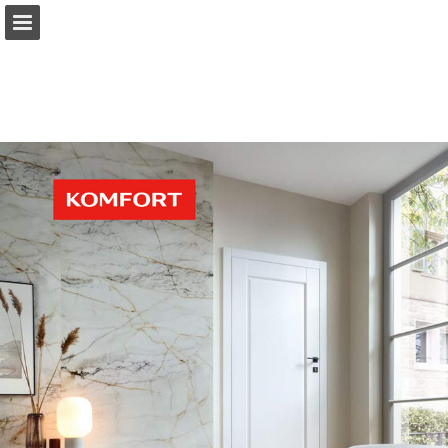
komfort.pl
Przegląd strony
Pobierz plik PDF
Publikacja raportu