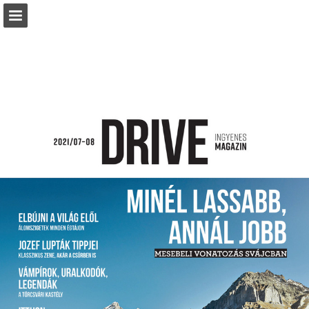
slovnaft.sk
Oldal áttekintése
Letöltés PDF
Keresés
Jelentés közzététele