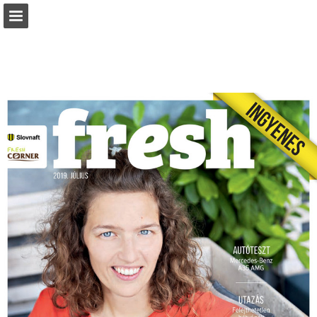
slovnaft.sk
Oldal áttekintése
Letöltés PDF
Keresés
Jelentés közzététele