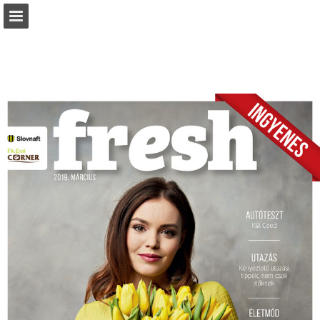
slovnaft.sk
Oldal áttekintése
Letöltés PDF
Keresés
Jelentés közzététele