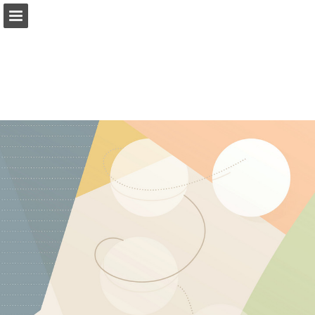
reklamnidary.cz
Náhled stránky
Zpráva Publikace
Turn your PDFs into beautiful, online publications
for free.