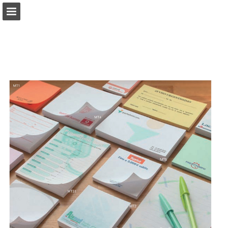
reklamnidary.cz
Náhled stránky
Zpráva Publikace
Turn your PDFs into beautiful, online publications
for free.