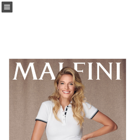
textil-pro-firmy.cz
Náhled stránky
Zpráva Publikace
Turn your PDFs into beautiful, online publications
for free.