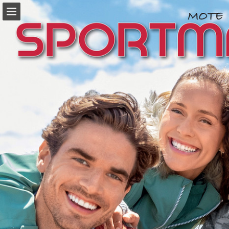
sportmann.no
Sideoversikten
Last ned PDF
Søk
Rapporter publikasjon