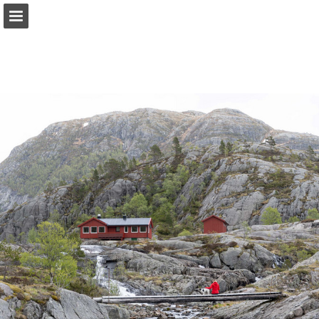
view.publitas.com
Sideoversikten
Last ned PDF
Rapporter publikasjon
Turn your PDFs into beautiful, online publications
for free.