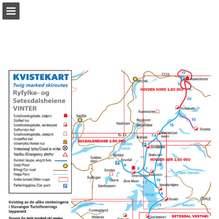
view.publitas.com
Sideoversikten
Last ned PDF
Rapporter publikasjon
Turn your PDFs into beautiful, online publications
for free.