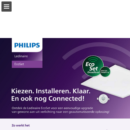
new.technischeunie.nl
Pagina overzicht
Download PDF
Zoeken
Privacybeleid bekijken
Publicatie rapporteren