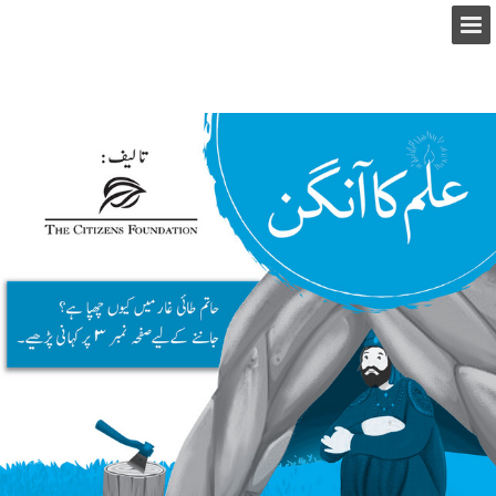
tcf.org.pk
صفحے کا جائزہ
ڈاؤن لوڈ کریں PDF
Search
رپورٹ