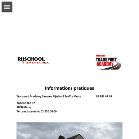
Pagina overzicht
Download PDF
Publicatie rapporteren
Mogelijk gemaakt door Publitas