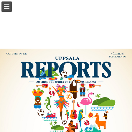
who-umc.org
Vista previa de páginas
Descargar PDF
Ver la política de privacidad
Informe de publicación
Desarrollado por Publitas