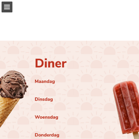
vanhoeckel.nl
Pagina overzicht
Volledig scherm
Download PDF
Zoeken
Publicatie rapporteren