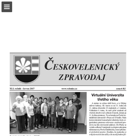
Náhled stránky
Stáhnout PDF
Zpráva Publikace
Turn your PDFs into beautiful, online publications
for free.