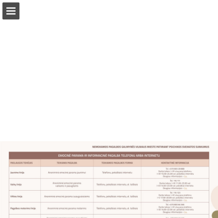
Tinklalapio apžvalga
Atsisiųsti PDF
Pranešimo paskelbimas