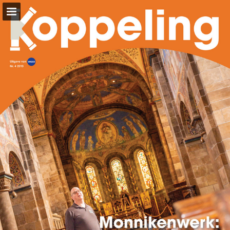
wasco.nl
Pagina overzicht
Download PDF
Zoeken
Privacybeleid bekijken
Publicatie rapporteren